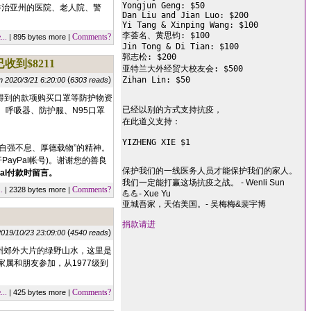
Yongjun Geng: $50

乔治亚州的医院、老人院、警
Dan Liu and Jian Luo: $200

Yi Tang & Xinping Wang: $100

李荟名、黄思钧: $100

..
Comments?
| 895 bytes more |
Jin Tong & Di Tian: $100

郭志松: $200

收到$8211
亚特兰大外经贸大校友会: $500

(
)
Zihan Lin: $50

n 2020/3/21 6:20:00
6303 reads
得到的款项购买口罩等防护物资
已经以别的方式支持抗疫，

呼吸器、防护服、N95口罩
在此道义支持：

YIZHENG XIE $1

自强不息、厚德载物”的精神。
PayPal帐号)。谢谢您的善良
保护我们的一线医务人员才能保护我们的家人。
al付款时留言。
我们一定能打赢这场抗疫之战。 - Wenli Sun
.
Comments?
| 2328 bytes more |
💪💪- Xue Yu
亚城吾家，天佑美国。- 吴梅梅&裴宇博
捐款请进
(
)
2019/10/23 23:09:00
4540 reads
于乔州郊外大片的绿野山水，这里是
属和朋友参加，从1977级到
..
Comments?
| 425 bytes more |