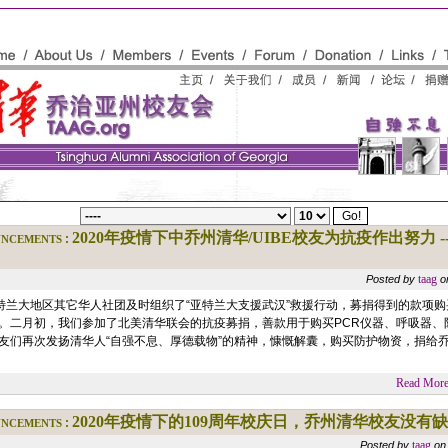
ncements
2020年疫情下中乔州清华/UIBE校友为抗疫作出努力 -- 6 Al
:
taag
Posted by
o
亚特兰大地区其它华人社团及时组织了“亚特兰大支援武汉”救援行动，募捐得到的款项
。二月初，我们参加了北美清华联会的抗疫募捐，善款用于购买PCR仪器、呼吸器、防
友们再次发扬清华人“自强不息、厚德载物”的精神，慷慨解囊，购买防护物资，捐给
Read More.
ncements
2020年疫情下的109周年校庆日，乔州清华校友没有
:
taag
Posted by
on