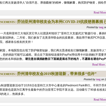
友们再次发扬清华人“自强不息、厚德载物”的精神，慷慨解囊，购买防护物资，捐给
Read More.
ncements
乔治亚州清华校友会为本州COVID-19抗疫慈善募捐 已
:
taag
Posted by
o
一月底和亚特兰大地区其它华人社团及时组织了“亚特兰大支援武汉”救援行动，募捐
击新冠肺炎。二月初，我们参加了北美清华联会的抗疫募捐，善款用于购买PCR仪器、
院。感谢各位校友的支持！
家园，本地医院也出现了防护物资短缺，我们再次恳请校友们慷慨解囊，发扬清华人“
利组织，您的捐款可能可以减税。请点击下面按钮连接到PayPal用信用卡付款捐献(不需要开
您的姓名和捐款数。
请注意在填捐款数目下面就是填名字的地方，不愿留名请在PayP
Read More..
ncements
乔州清华校友会2019秋游迎新，带来很多“也许”
:
taag
Posted by
on 
秋游暨迎新活动于10月6日在亚特兰大市中心著名的Piedmont Park举行。不同
里迎新也是因为它离学生最集中的乔治亚理工学院不算太远。活动吸引了90多名校友家
84的老人，热闹多多。
Read More.