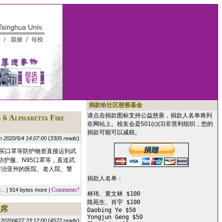
捐款给社区慈善基金
请点击捐款图标支持公益慈善，捐款人名单将列
pharetta Fire
在网站上。校友会是501(c)(3)非营利组织，您的
捐款可能可以减税。
(
)
n 2020/5/4 14:07:00
3305 reads
购买口罩等防护物资直接运到武
护服、N95口罩等，直送武
乔治亚州的医院、老人院、警
捐款人名单：

..
Comments?
| 914 bytes more |
林玮、黄文林 $100

陈苑生、肖宇 $100

缺席
Daobing Ye $50

Yongjun Geng $50

(
)
 2020/4/27 23:12:00
4572 reads