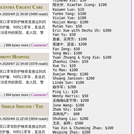
YIZHENG XIE: $50

隋光华、Xiaofan Jiang: $100

ra Urgent Care
Kaiwen Luo: $10

Yunke Yang: $100

(
)
n 2020/4/9 11:39:00
3499 reads
Vivian Yue: $100

购买口罩等防护物资直接运到武
Huijun Wang: $100

Rutao Yao: $50

护服、N95口罩等，直送武
Eric Xue with Dezhu US: $300

乔治亚州的医院、老人院、警
Yan Yu: $50

惠秦、吴秀芳: $100

黄建中、梁嘉: $200

..
Comments?
| 898 bytes more |
Fan Zeng: $50

Song Wei: $100

t Hospital
Yuan Zhuang & Xing Xie: $100

Zhaohui Chen: $50

(
)
n 2020/4/7 11:34:00
3378 reads
Xue Yu: $20

Yu Mao: $100

购买口罩等防护物资直接运到武
Xuejun Meng: $100

护服、N95口罩等，直送武
Shuang Jansson: $200

乔治亚州的医院、老人院、警
Linda Sun: $100

杨学军: $200

Ping Li: $20

..
Comments?
| 894 bytes more |
Wenny Harris: $50

吴梅梅&裴宇博: $200

June Wang: $100

d Shelter / The
Zheb Shi: $100

高闽地产:  $60

(
)
Shuhang Liu: $200

n 2020/4/6 11:22:00
3654 reads
尤良、崔晖: $500

购买口罩等防护物资直接运到武
Yao Xin & Chunming Zhao: $100

护服、N95口罩等，直送武
Weiping Zhai: $200
