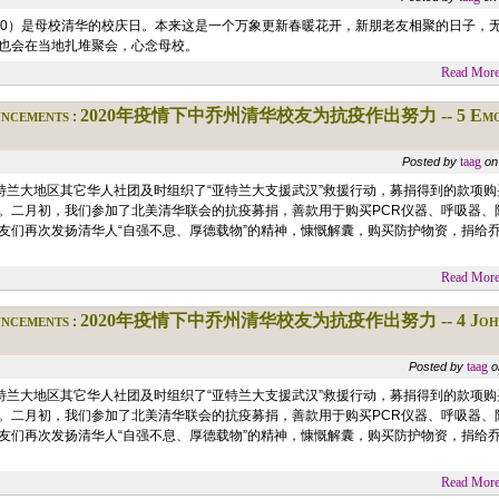
6/20）是母校清华的校庆日。本来这是一个万象更新春暖花开，新朋老友相聚的日子
也会在当地扎堆聚会，心念母校。
Read More.
ncements
2020年疫情下中乔州清华校友为抗疫作出努力 -- 5 Emory 
:
taag
Posted by
on
亚特兰大地区其它华人社团及时组织了“亚特兰大支援武汉”救援行动，募捐得到的款项
。二月初，我们参加了北美清华联会的抗疫募捐，善款用于购买PCR仪器、呼吸器、防
友们再次发扬清华人“自强不息、厚德载物”的精神，慷慨解囊，购买防护物资，捐给
Read More.
ncements
2020年疫情下中乔州清华校友为抗疫作出努力 -- 4 Johns C
:
taag
Posted by
o
亚特兰大地区其它华人社团及时组织了“亚特兰大支援武汉”救援行动，募捐得到的款项
。二月初，我们参加了北美清华联会的抗疫募捐，善款用于购买PCR仪器、呼吸器、防
友们再次发扬清华人“自强不息、厚德载物”的精神，慷慨解囊，购买防护物资，捐给
Read More.