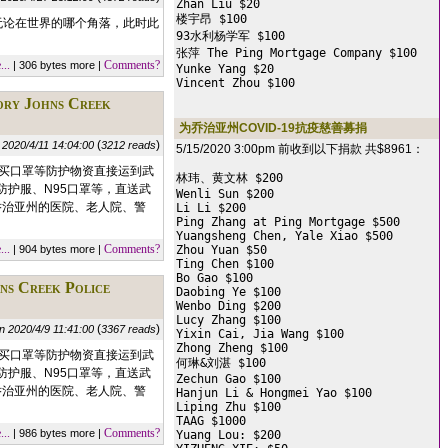
Zhan Liu $20

楼宇昂 $100

，无论在世界的哪个角落，此时此
93水利杨学军 $100

张萍 The Ping Mortgage Company $100

..
Comments?
| 306 bytes more |
Yunke Yang $20

Vincent Zhou $100
Johns Creek
为乔治亚州COVID-19抗疫慈善募捐
(
)
 2020/4/11 14:04:00
3212 reads
5/15/2020 3:00pm 前收到以下捐款 共$8961：
购买口罩等防护物资直接运到武
林玮、黄文林 $200

护服、N95口罩等，直送武
Wenli Sun $200

乔治亚州的医院、老人院、警
Li Li $200

Ping Zhang at Ping Mortgage $500

Yuangsheng Chen, Yale Xiao $500

..
Comments?
| 904 bytes more |
Zhou Yuan $50

Ting Chen $100

Bo Gao $100

reek Police
Daobing Ye $100

Wenbo Ding $200

Lucy Zhang $100

(
)
n 2020/4/9 11:41:00
3367 reads
Yixin Cai, Jia Wang $100

Zhong Zheng $100

购买口罩等防护物资直接运到武
何琳&刘湛 $100

护服、N95口罩等，直送武
Zechun Gao $100

乔治亚州的医院、老人院、警
Hanjun Li & Hongmei Yao $100

Liping Zhu $100

TAAG $1000

..
Comments?
| 986 bytes more |
Yuang Lou: $200
