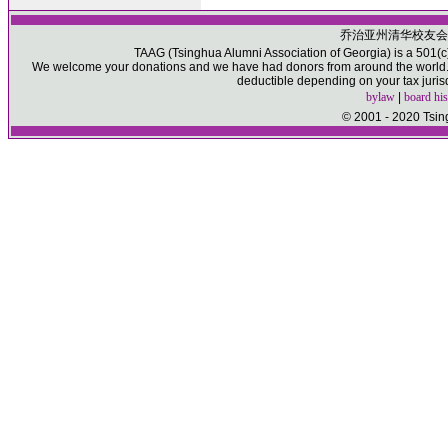
乔治亚州清华校友会
TAAG (Tsinghua Alumni Association of Georgia) is a 501(c)(
We welcome your donations and we have had donors from around the world. P
deductible depending on your tax juris
bylaw
|
board his
© 2001 - 2020 Tsin