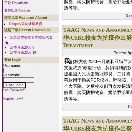
解囊，购买防护物资，捐给乔治亚
下载 Downloads
所等等。
友好组织 Partners
Rea
校友风采 Featured Alumni
Ubiquity采访潘毅教授
TAAG News and Announce
近期下载 Recent Downloads
华/UIBE校友为抗疫作出努力 -- 
北美清华校友百年校庆代表
�...
Department
清华月讯2006-8
清华月讯2006-10
Posted b
我
登录 Login
们校友会2020一月底和亚特兰
Username:
支援武汉”救援行动，募捐得到的
援祖国人民抗击新冠肺炎。二月初
Password:
善款用于购买PCR仪器、呼吸器、
个大医院。之后校友们再次发扬清华
Lost Password?
解囊，购买防护物资，捐给乔治亚
所等等。
Register now!
Re
TAAG News and Announce
华/UIBE校友为抗疫作出努力 -- 