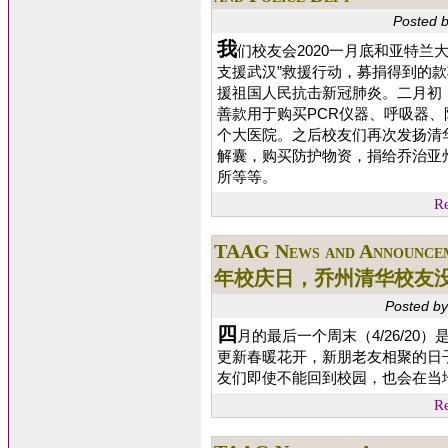
Posted 
我
们校友会2020一月底和亚特兰
支援武汉”救援行动，募捐得到的
援祖国人民抗击新冠肺炎。二月初
善款用于购买PCR仪器、呼吸器、
个大医院。之后校友们再次发扬清华
解囊，购买防护物资，捐给乔治亚
所等等。
Re
TAAG News and Announce
年校庆日，乔州清华校友
Posted b
四
月的最后一个周末（4/26/2
更新春暖花开，新朋老友相聚的日
友们即使不能回到校园，也会在当
Re