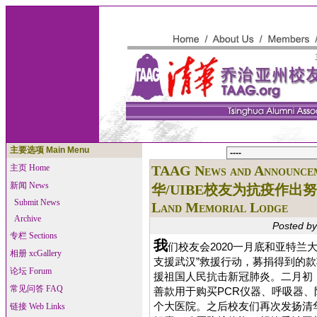
主要选项 Main Menu
主页 Home
TAAG News and Announce
新闻 News
华/UIBE校友为抗疫作出努力 -- 1
Submit News
Land Memorial Lodge
Archive
Posted b
专栏 Sections
我
们校友会2020一月底和亚特兰
相册 xcGallery
支援武汉”救援行动，募捐得到的
论坛 Forum
援祖国人民抗击新冠肺炎。二月初
常见问答 FAQ
善款用于购买PCR仪器、呼吸器、
个大医院。之后校友们再次发扬清华
链接 Web Links