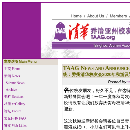
主要选项 Main Menu
TAAG News and Announce
主页 Home
统：乔州清华校友会2020年秋游
新闻 News
t
Posted by
Submit News
各
Archive
位校友朋友，好久不见，在这特
新野餐聚会吧！一年一度春秋两次
专栏 Sections
疫情没有让我们放弃庆贺母校清华
相册 xcGallery
迎新。
论坛 Forum
常见问答 FAQ
这次秋游迎新野餐会请各位自己带
链接 Web Links
毒液或纸巾。小朋友们可以带上呼