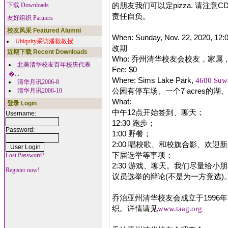
的朋友我们可以定pizza. 请注
下载 Downloads
责任自负。
友好组织 Partners
校友风采 Featured Alumni
When: Sunday, Nov. 22, 2020
Ubiquity采访潘毅教授
改期
近期下载 Recent Downloads
Who: 乔州清华校友会校友，家属
北美清华校友百年校庆代表
Fee: $0
�...
Where: Sims Lake Park,
4600 Suw
清华月讯2006-8
公园有停车场、一个7 acres的湖、lo
清华月讯2006-10
What:
登录 Login
中午12点开始签到、聊天；
Username:
12:30 跑步；
Password:
1:00 野餐；
2:00 唱校歌、和校旗合影、欢
下届选举等事项；
Lost Password?
2:30 游戏、聊天。我们尽量给
Register now!
议员选举的辩论(不是为一方竞选)
乔治亚州清华校友会成立于1996年
织。详情请见
www.taag.org