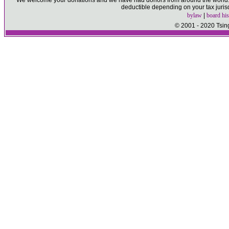
We welcome your donations and we have had donors from around the world. P
deductible depending on your tax juris
bylaw
|
board his
© 2001 - 2020 Tsin