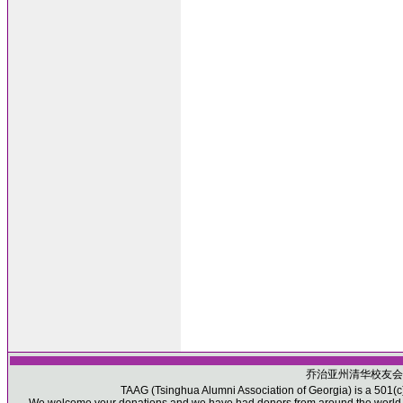
乔治亚州清华校友会
TAAG (Tsinghua Alumni Association of Georgia) is a 501(c)(