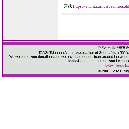
原载
https://atlanta.americachin
乔治亚州清华校友会
TAAG (Tsinghua Alumni Association of Georgia) is a 501(c)(
We welcome your donations and we have had donors from around the world. P
deductible depending on your tax juris
bylaw
|
board his
© 2001 - 2020 Tsin