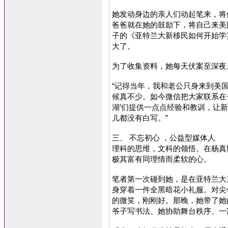
她发动身边的亲人们动起笔来，将
爸爸就在她的鼓励下，将自己来美
子的《亚特兰大新移民如何开始学
大了。
为了收集资料，她每天伏案至深夜
“记得当年，我和老公只身来到美
候真不少。如今微信把大家联系在
湖’们提供一点点经验和教训，让
儿都没有白写。”
三、 不忘初心 ，公益型媒体人
理科的思维，文科的领悟。在杨真
极其富有同理情而柔软的心。
笔者第一次碰到她，是在亚特兰大
身穿着一件全黑暗花小礼服。对尖
的微笑，刚刚好。那晚，她带了她
爷子写书法、她协助舞台秩序、一