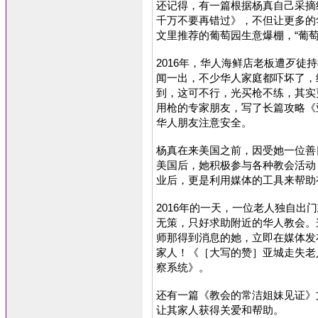
还记得，有一篇根据杨真自己采摘经历
千万不要再错过》，不但让更多的
文里推荐的葡萄园生意爆棚，“葡萄
2016年，华人海鲜店老板遭歹徒
闻一出，不少华人家庭都吓坏了，
到，这可不行，光买枪不练，其实
用枪的专家朋友，写了长篇攻略《
华人朋友注意安全。
杨真在来美国之前，因受她一位善
美国后，她积极参与各种教会活动
业后，更是利用媒体的工具来帮助
2016年的一天，一位老人独自出
无策，只好求助附近的华人教会。
师那得到消息的她，立即在媒体发
家人！《［大写的赞］亚城走失老
察系统》。
还有一篇《教会的常洁姐妹见证》
让其家人获得关爱和帮助。