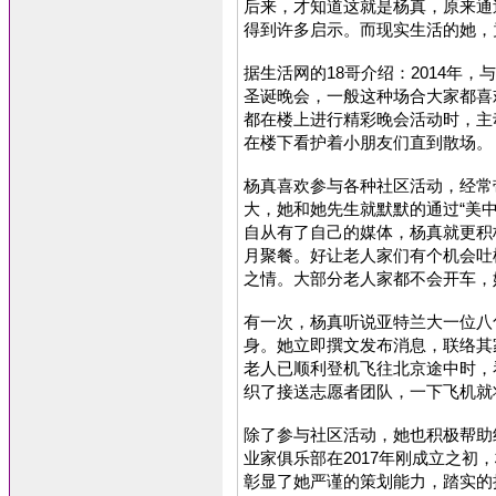
后来，才知道这就是杨真，原来通
得到许多启示。而现实生活的她，竟是这样
据生活网的18哥介绍：2014年
圣诞晚会，一般这种场合大家都喜
都在楼上进行精彩晚会活动时，主
在楼下看护着小朋友们直到散场。
杨真喜欢参与各种社区活动，经常
大，她和她先生就默默的通过“美
自从有了自己的媒体，杨真就更积
月聚餐。好让老人家们有个机会吐
之情。大部分老人家都不会开车，
有一次，杨真听说亚特兰大一位八
身。她立即撰文发布消息，联络其
老人已顺利登机飞往北京途中时，
织了接送志愿者团队，一下飞机就
除了参与社区活动，她也积极帮助
业家俱乐部在2017年刚成立之初
彰显了她严谨的策划能力，踏实的