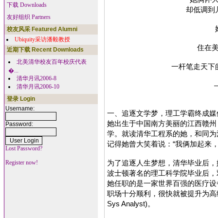
下载 Downloads
却低调到
友好组织 Partners
校友风采 Featured Alumni
Ubiquity采访潘毅教授
住在
近期下载 Recent Downloads
北美清华校友百年校庆代表
一杆笔走天下
�...
清华月讯2006-8
清华月讯2006-10
登录 Login
Username:
一、追逐文学梦，理工学霸终成媒
她出生于中国南方美丽的江西赣州
Password:
学。就读清华工程系的她，和同为
记得她曾大笑着说：“我俩加起来
Lost Password?
为了追逐人生梦想，清华毕业后，
Register now!
波士顿著名的理工科学院毕业后，
她任职的是一家世界百强的医疗设
职场十分顺利，很快就被提升为高级金融系统分
Sys Analyst)。