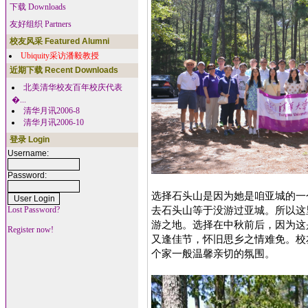
下载 Downloads
友好组织 Partners
校友风采 Featured Alumni
Ubiquity采访潘毅教授
近期下载 Recent Downloads
北美清华校友百年校庆代表
�...
清华月讯2006-8
清华月讯2006-10
登录 Login
Username:
Password:
选择石头山是因为她是咱亚城的一
去石头山等于没游过亚城。所以这里如同
Lost Password?
游之地。选择在中秋前后，因为这
Register now!
又逢佳节，怀旧思乡之情难免。校
个家一般温馨亲切的氛围。