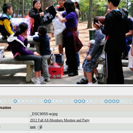
rmation
_DSC9055-w.jpg
2012 Fall All-Members Meeting and Party
:
taag