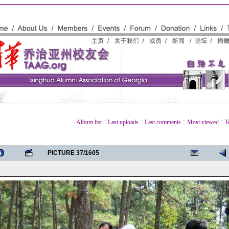
Album list
::
Last uploads
::
Last comments
::
Most viewed
::
T
PICTURE 37/1605