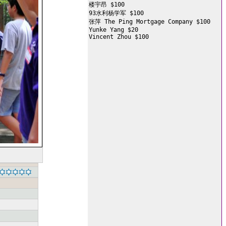
楼宇昂 $100

93水利杨学军 $100

张萍 The Ping Mortgage Company $100

Yunke Yang $20

Vincent Zhou $100