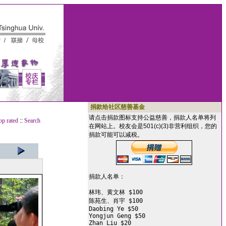
捐款给社区慈善基金
请点击捐款图标支持公益慈善，捐款人名单将列
op rated
::
Search
在网站上。校友会是501(c)(3)非营利组织，您的
捐款可能可以减税。
捐款人名单：

林玮、黄文林 $100

陈苑生、肖宇 $100

Daobing Ye $50

Yongjun Geng $50

Zhan Liu $20
