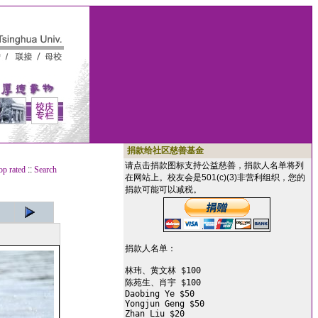
捐款给社区慈善基金
请点击捐款图标支持公益慈善，捐款人名单将列
op rated
::
Search
在网站上。校友会是501(c)(3)非营利组织，您的
捐款可能可以减税。
捐款人名单：

林玮、黄文林 $100

陈苑生、肖宇 $100

Daobing Ye $50

Yongjun Geng $50

Zhan Liu $20
