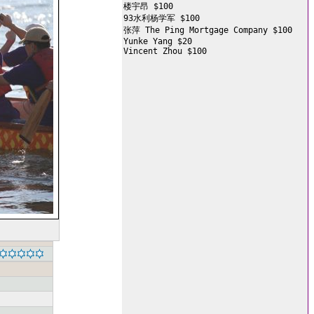
楼宇昂 $100

93水利杨学军 $100

张萍 The Ping Mortgage Company $100

Yunke Yang $20

Vincent Zhou $100