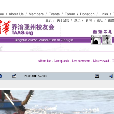
Album list
::
Last uploads
::
Last comments
::
Most viewed
::
T
PICTURE 52/110