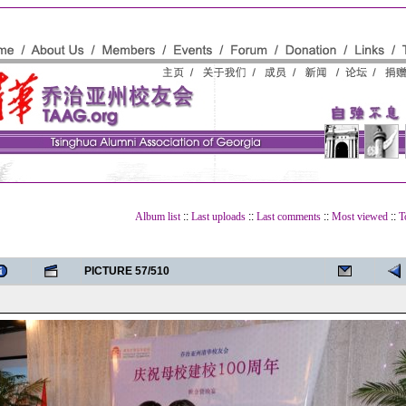
Album list
::
Last uploads
::
Last comments
::
Most viewed
::
T
PICTURE 57/510