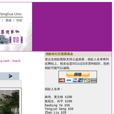
捐款给社区慈善基金
请点击捐款图标支持公益慈善，捐款人名单将列
op rated
::
Search
在网站上。校友会是501(c)(3)非营利组织，您的
捐款可能可以减税。
捐款人名单：

林玮、黄文林 $100

陈苑生、肖宇 $100

Daobing Ye $50

Yongjun Geng $50

Zhan Liu $20
