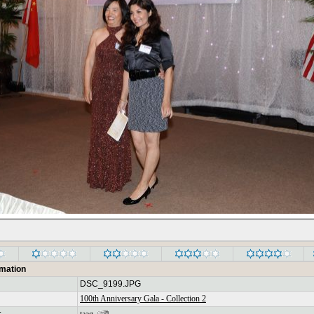
rmation
DSC_9199.JPG
100th Anniversary Gala - Collection 2