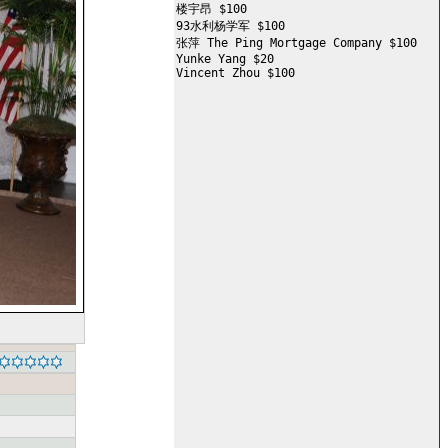
楼宇昂 $100

93水利杨学军 $100

张萍 The Ping Mortgage Company $100

Yunke Yang $20

Vincent Zhou $100